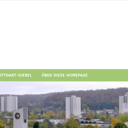
art-Giebel Soziale Stadt u
im e.V.
UTTGART-GIEBEL
ÜBER DIESE HOMEPAGE