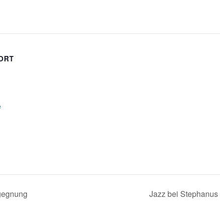
ORT
e
gegnung
Jazz bei Stephanus