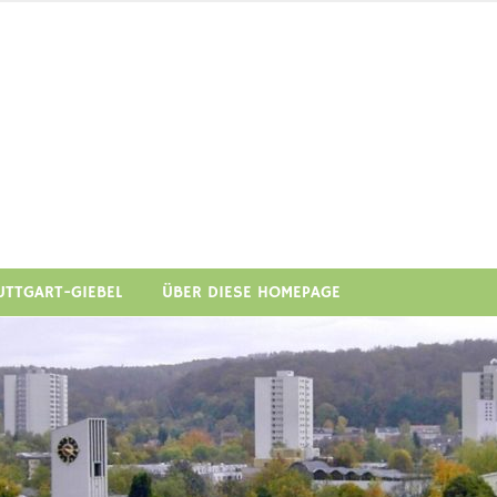
art-Giebel Soziale Stadt u
im e.V.
UTTGART-GIEBEL
ÜBER DIESE HOMEPAGE